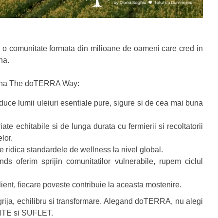
o comunitate formata din milioane de oameni care cred in
na.
eamna The doTERRA Way:
e lumii uleiuri esentiale pure, sigure si de cea mai buna
chitabile si de lunga durata cu fermierii si recoltatorii
lor.
 ridica standardele de wellness la nivel global.
erim sprijin comunitatilor vulnerabile, rupem ciclul
t, fiecare poveste contribuie la aceasta mostenire.
 grija, echilibru si transformare. Alegand doTERRA, nu alegi
INTE si SUFLET.