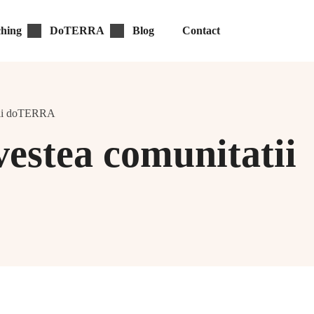
hing
DoTERRA
Blog
Contact
tii doTERRA
stea comunitatii