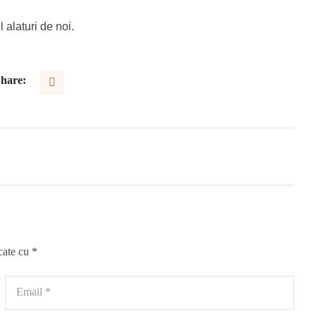
l alaturi de noi.
hare:
cate cu
*