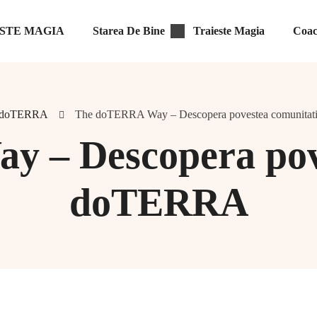
IESTE MAGIA
Starea De Bine
Traieste Magia
Coac
doTERRA
The doTERRA Way – Descopera povestea comunita
 – Descopera pove
doTERRA