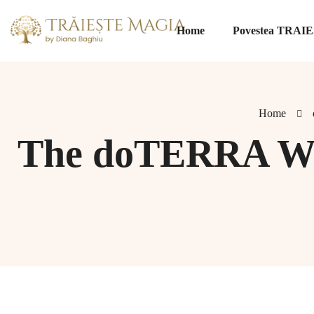
Home
Povestea TRA
Home
The doTERRA Way