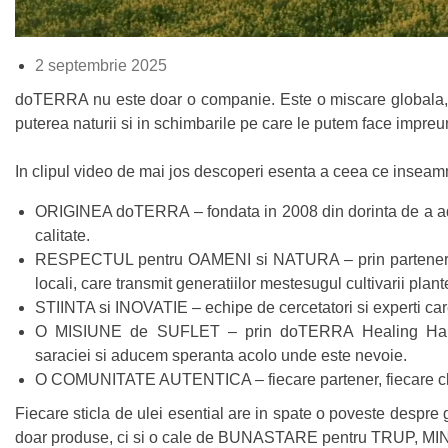
2 septembrie 2025
doTERRA nu este doar o companie. Este o miscare globala, 
puterea naturii si in schimbarile pe care le putem face impreu
In clipul video de mai jos descoperi esenta a ceea ce ins
ORIGINEA doTERRA – fondata in 2008 din dorinta de a aduc
calitate.
RESPECTUL pentru OAMENI si NATURA – prin parteneriate e
locali, care transmit generatiilor mestesugul cultivarii plante
STIINTA si INOVATIE – echipe de cercetatori si experti care
O MISIUNE de SUFLET – prin doTERRA Healing Hands of
saraciei si aducem speranta acolo unde este nevoie.
O COMUNITATE AUTENTICA – fiecare partener, fiecare clien
Fiecare sticla de ulei esential are in spate o poveste despre
doar produse, ci si o cale de BUNASTARE pentru TRUP, M