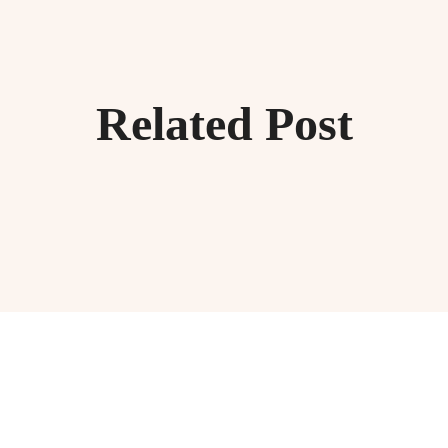
Related Post
MISIUNEA NOASTRA
entina sanatatea sufletului si a trupului este misiunea pe care credem ca 