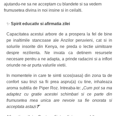
ajutandu-ne sa ne acceptam cu blandete si sa vedem
frumusetea divina in noi insine si in ceilalti.
✨
Spirit educativ si afirmatia zilei
Capacitatea acestui arbore de a prospera la fel de bine
pe inaltimile stancoase ale Anzilor peruvieni, cat si in
solurile insorite din Kenya, ne preda o lectie uimitoare
despre rezilienta. Ne invata ca detinem resursele
necesare pentru a ne adapta, a prinde radacini si a inflori
oriunde ne-ar purta valurile vietii.
In momentele in care te simti scos(oasa) din zona ta de
confort sau tinzi sa fii prea aspru(a) cu tine, inhaleaza
aroma subtila de Piper Roz. Intreaba-te:
„Cum pot sa ma
adaptez cu gratie acestei schimbari si ce parte din
frumusetea mea unica are nevoie sa fie onorata si
acceptata astazi❓”