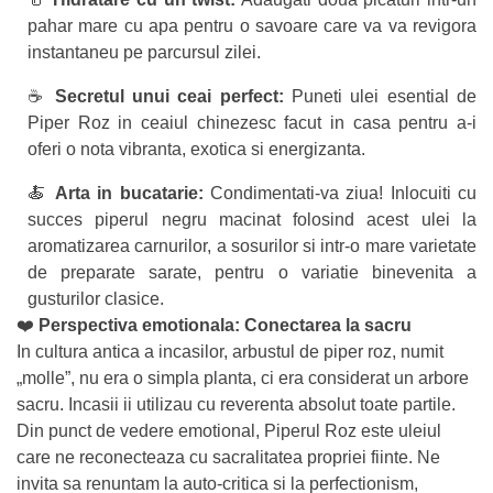
pahar mare cu apa pentru o savoare care va va revigora
instantaneu pe parcursul zilei.
☕️
Secretul unui ceai perfect:
Puneti ulei esential de
Piper Roz in ceaiul chinezesc facut in casa pentru a-i
oferi o nota vibranta, exotica si energizanta.
🍝
Arta in bucatarie:
Condimentati-va ziua! Inlocuiti cu
succes piperul negru macinat folosind acest ulei la
aromatizarea carnurilor, a sosurilor si intr-o mare varietate
de preparate sarate, pentru o variatie binevenita a
gusturilor clasice.
❤️
Perspectiva emotionala: Conectarea la sacru
In cultura antica a incasilor, arbustul de piper roz, numit
„molle”, nu era o simpla planta, ci era considerat un arbore
sacru. Incasii ii utilizau cu reverenta absolut toate partile.
Din punct de vedere emotional, Piperul Roz este uleiul
care ne reconecteaza cu sacralitatea propriei fiinte. Ne
invita sa renuntam la auto-critica si la perfectionism,