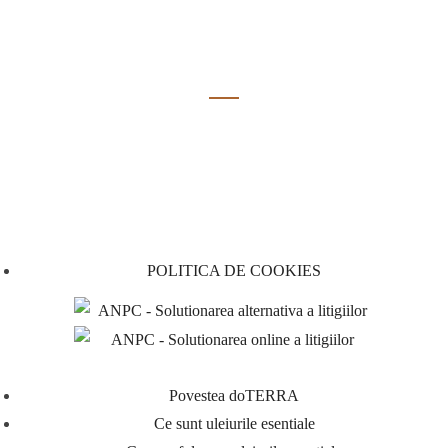
MISIUNEA NOASTRA
"A-i ajuta pe altii sa isi mentina sanatatea sufletului si a trupului este
misiunea pe care credem ca ne-a incredintat-o Dumnezeu."
INFORMATII UTILE
POLITICA DE COOKIES
Povestea doTERRA
Ce sunt uleiurile esentiale