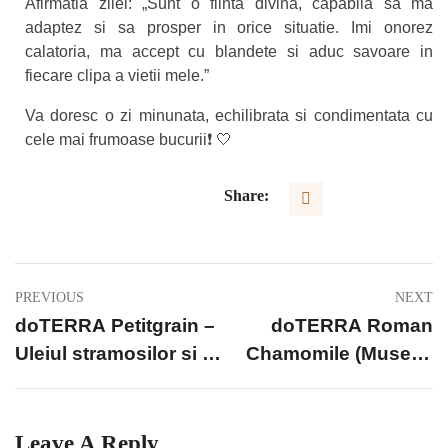
Afirmatia zilei: „Sunt o fiinta divina, capabila sa ma
adaptez si sa prosper in orice situatie. Imi onorez
calatoria, ma accept cu blandete si aduc savoare in
fiecare clipa a vietii mele.”
Va doresc o zi minunata, echilibrata si condimentata cu
cele mai frumoase bucurii❗️ 🤍
Share:
PREVIOUS
NEXT
doTERRA Petitgrain –
doTERRA Roman
Uleiul stramosilor si al
Chamomile (Musetel
integritatii
Roman) – Uleiul
scopului spiritual si al
linistii sufletesti
Leave A Reply