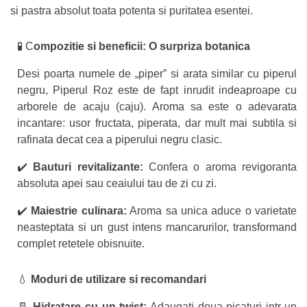
si pastra absolut toata potenta si puritatea esentei.
🧪 C
ompozitie si beneficii: O surpriza botanica
Desi poarta numele de „piper” si arata similar cu piperul
negru, Piperul Roz este de fapt inrudit indeaproape cu
arborele de acaju (caju). Aroma sa este o adevarata
incantare: usor fructata, piperata, dar mult mai subtila si
rafinata decat cea a piperului negru clasic.
✔️
Bauturi revitalizante:
Confera o aroma revigoranta
absoluta apei sau ceaiului tau de zi cu zi.
✔️
Maiestrie culinara:
Aroma sa unica aduce o varietate
neasteptata si un gust intens mancarurilor, transformand
complet retetele obisnuite.
💧
Moduri de utilizare si recomandari
🥛
Hidratare cu un twist:
Adaugati doua picaturi intr-un