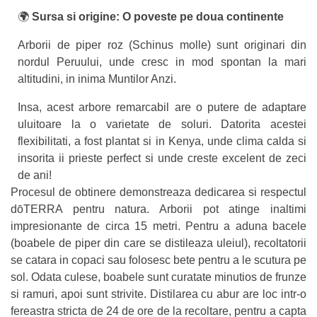
🌍
Sursa si origine: O poveste pe doua continente
Arborii de piper roz (Schinus molle) sunt originari din
nordul Peruului, unde cresc in mod spontan la mari
altitudini, in inima Muntilor Anzi.
Insa, acest arbore remarcabil are o putere de adaptare
uluitoare la o varietate de soluri. Datorita acestei
flexibilitati, a fost plantat si in Kenya, unde clima calda si
insorita ii prieste perfect si unde creste excelent de zeci
de ani!
Procesul de obtinere demonstreaza dedicarea si respectul
dōTERRA pentru natura. Arborii pot atinge inaltimi
impresionante de circa 15 metri. Pentru a aduna bacele
(boabele de piper din care se distileaza uleiul), recoltatorii
se catara in copaci sau folosesc bete pentru a le scutura pe
sol. Odata culese, boabele sunt curatate minutios de frunze
si ramuri, apoi sunt strivite. Distilarea cu abur are loc intr-o
fereastra stricta de 24 de ore de la recoltare, pentru a capta